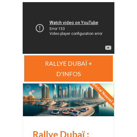
RALLYE DUBAÏ +
D'INFOS
Spécial Nouvel an
Rallye Dubaï :