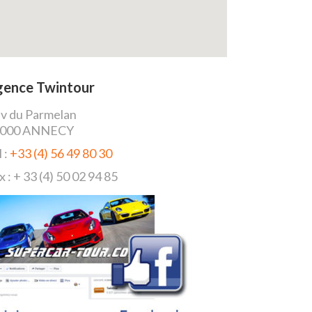
gence Twintour
av du Parmelan
4000 ANNECY
l :
+33 (4) 56 49 80 30
x : + 33 (4) 50 02 94 85