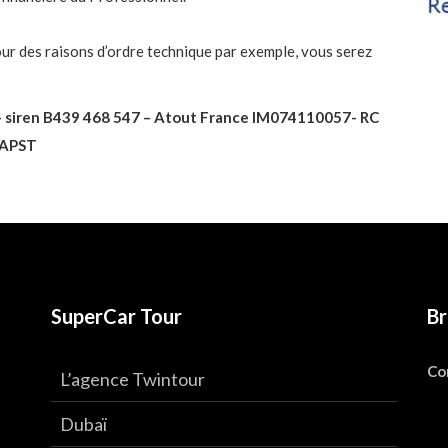
ur des raisons d’ordre technique par exemple, vous serez
 – siren B439 468 547 – Atout France IM074110057- RC
e APST
SuperCar Tour
Br
Co
L’agence Twintour
Dubaï