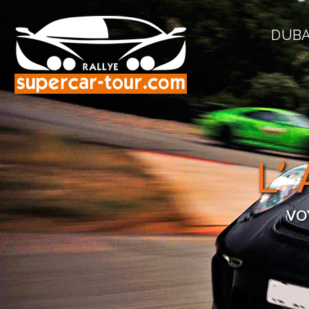
DUBA
L’
VO