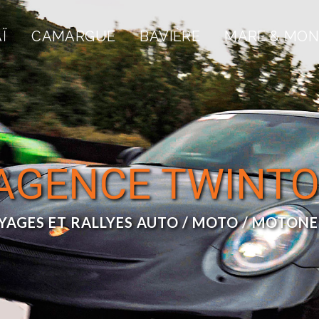
Ï
CAMARGUE
BAVIÈRE
MARE & MON
 AGENCE TWINT
YAGES ET RALLYES AUTO / MOTO / MOTONE