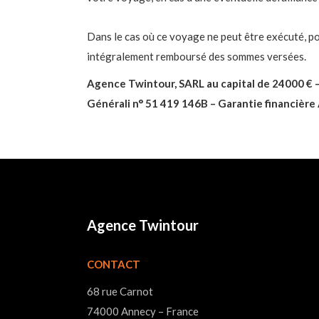
Dans le cas où ce voyage ne peut être exécuté, po
intégralement remboursé des sommes versées.
Agence Twintour, SARL au capital de 24000 €
Générali n° 51 419 146B – Garantie financièr
Agence Twintour
CONTACT
68 rue Carnot
74000 Annecy – France