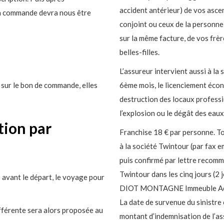
accident antérieur) de vos asc
la commande devra nous être
conjoint ou ceux de la personne
sur la même facture, de vos frè
belles-filles.
L’assureur intervient aussi à la
 sur le bon de commande, elles
6ème mois, le licenciement éco
destruction des locaux professio
l’explosion ou le dégât des eaux
tion par
Franchise 18 € par personne. To
à la société Twintour (par fax em
puis confirmé par lettre recomm
Twintour dans les cinq jours (2 
avant le départ, le voyage pour
DIOT MONTAGNE Immeuble Acro
La date de survenue du sinistre é
fférente sera alors proposée au
montant d’indemnisation de l’as