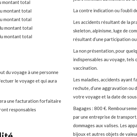
u montant total
La contre indication ou l’oubli 
u montant total
u montant total
Les accidents résultant de la pr
du montant total
skeleton, alpinisme, luge de com
du montant total
résultant d’une participation o
La non présentation, pour quelq
indispensables au voyage, tels q
vaccination.
ébut du voyage à une personne
Les maladies, accidents ayant fa
fectuer le voyage et qui aura
rechute, d’une aggravation ou d’
votre voyage et la date de sous
era une facturation forfaitaire
Bagages : 800 €. Remboursement
seront responsables
par une entreprise de transport
dommages aux valises. Les appar
lité
bijoux et autres objets de vale