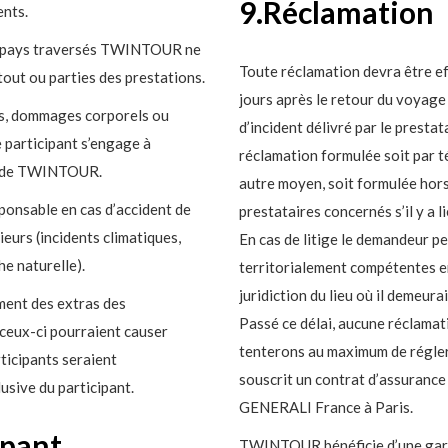
9.Réclamation
ents.
les pays traversés TWINTOUR ne
Toute réclamation devra être e
tout ou parties des prestations.
jours après le retour du voyag
s, dommages corporels ou
d’incident délivré par le prestat
e participant s’engage à
réclamation formulée soit par té
tre de TWINTOUR.
autre moyen, soit formulée hors
onsable en cas d’accident de
prestataires concernés s’il y a l
ieurs (incidents climatiques,
En cas de litige le demandeur peu
he naturelle).
territorialement compétentes en
juridiction du lieu où il demeur
ent des extras des
Passé ce délai, aucune réclamat
ceux-ci pourraient causer
tenterons au maximum de régler
ticipants seraient
souscrit un contrat d’assurance
usive du participant.
GENERALI France à Paris.
ipant
TWINTOUR bénéficie d’une gara