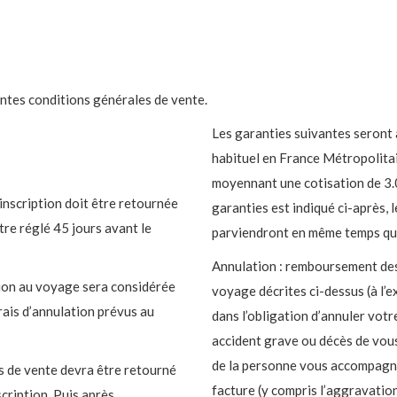
entes conditions générales de vente.
Les garanties suivantes seront 
habituel en France Métropolitai
moyennant une cotisation de 3
inscription doit être retournée
garanties est indiqué ci-après, 
tre réglé 45 jours avant le
parviendront en même temps qu
Annulation : remboursement des
iption au voyage sera considérée
voyage décrites ci-dessus (à l’e
rais d’annulation prévus au
dans l’obligation d’annuler votr
accident grave ou décès de vous
de la personne vous accompagnan
s de vente devra être retourné
facture (y compris l’aggravatio
ription. Puis après