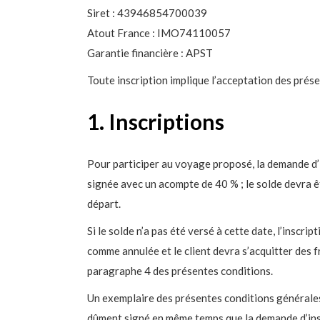
Siret : 43946854700039
Atout France : IMO74110057
Garantie financière : APST
Toute inscription implique l’acceptation des prés
1. Inscriptions
Pour participer au voyage proposé, la demande d’
signée avec un acompte de 40 % ; le solde devra ê
départ.
Si le solde n’a pas été versé à cette date, l’inscr
comme annulée et le client devra s’acquitter des f
paragraphe 4 des présentes conditions.
Un exemplaire des présentes conditions générale
dûment signé en même temps que la demande d’insc