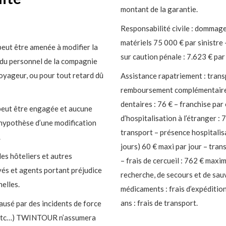
montant de la garantie.
Responsabilité civile : dommage
matériels 75 000 € par sinistre 
eut être amenée à modifier la
sur caution pénale : 7.623 € par
 du personnel de la compagnie
voyageur, ou pour tout retard dû
Assistance rapatriement : transp
remboursement complémentaire de
dentaires : 76 € – franchise par
peut être engagée et aucune
d’hospitalisation à l’étranger : 
’hypothèse d’une modification
transport – présence hospitalisat
.
jours) 60 € maxi par jour – tran
es hôteliers et autres
– frais de cercueil : 762 € maxim
yés et agents portant préjudice
recherche, de secours et de sa
nelles.
médicaments : frais d’expéditi
ans : frais de transport.
ausé par des incidents de force
e, etc…) TWINTOUR n’assumera