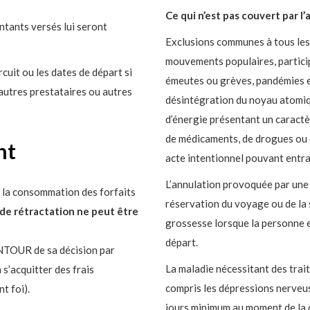
Ce qui n’est pas couvert par l
ontants versés lui seront
Exclusions communes à tous les 
mouvements populaires, partici
rcuit ou les dates de départ si
émeutes ou grèves, pandémies et
 autres prestataires ou autres
désintégration du noyau atomiq
d’énergie présentant un caractère
de médicaments, de drogues ou 
nt
acte intentionnel pouvant entra
L’annulation provoquée par une
 la consommation des forfaits
réservation du voyage ou de la 
t de rétractation ne peut être
grossesse lorsque la personne 
départ.
INTOUR de sa décision par
La maladie nécessitant des tra
a s’acquitter des frais
compris les dépressions nerveus
t foi).
jours minimum au moment de la 